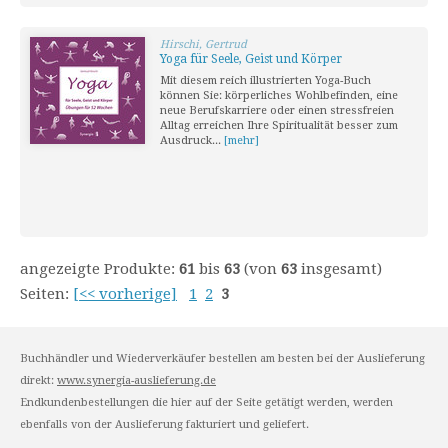
Hirschi, Gertrud
Yoga für Seele, Geist und Körper
Mit diesem reich illustrierten Yoga-Buch
können Sie: körperliches Wohlbefinden, eine
neue Berufskarriere oder einen stressfreien
Alltag erreichen Ihre Spiritualität besser zum
Ausdruck...
[mehr]
angezeigte Produkte:
61
bis
63
(von
63
insgesamt)
Seiten:
[<< vorherige]
1
2
3
Buchhändler und Wiederverkäufer bestellen am besten bei der Auslieferung
direkt:
www.synergia-auslieferung.de
Endkundenbestellungen die hier auf der Seite getätigt werden, werden
ebenfalls von der Auslieferung fakturiert und geliefert.