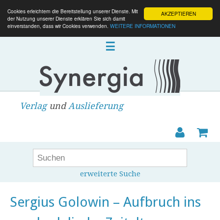
Cookies erleichtern die Bereitstellung unserer Dienste. Mit
AKZEPTIEREN
der Nutzung unserer Dienste erklären Sie sich damit
einverstanden, dass wir Cookies verwenden.
WEITERE INFORMATIONEN
☰
Verlag
und
Auslieferung
erweiterte Suche
Sergius Golowin – Aufbruch ins