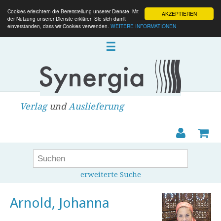
Cookies erleichtern die Bereitstellung unserer Dienste. Mit
AKZEPTIEREN
der Nutzung unserer Dienste erklären Sie sich damit
einverstanden, dass wir Cookies verwenden.
WEITERE INFORMATIONEN
☰
Verlag
und
Auslieferung
erweiterte Suche
Arnold, Johanna