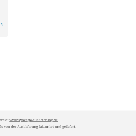
P3
irekt:
www.synergia-auslieferung.de
s von der Auslieferung fakturiert und geliefert.