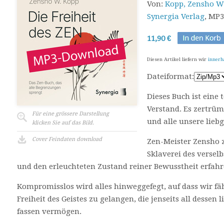
Von:
Kopp, Zensho W
Synergia Verlag
, MP3
11,90 €
Diesen Artikel liefern wir
innerh
Dateiformat:
Dieses Buch ist eine 
Verstand. Es zertrü
Für eine grössere Darstellung
und alle unsere lie
klicken Sie auf das Bild.
Cover Feindaten download
Zen-Meister Zensho z
Sklaverei des verse
und den erleuchteten Zustand reiner Bewusstheit erfah
Kompromisslos wird alles hinweggefegt, auf dass wir fä
Freiheit des Geistes zu gelangen, die jenseits all dessen
fassen vermögen.