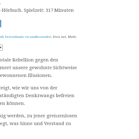
.
-Hörbuch. Spielzeit: 317 Minuten
alb Deutschlands versandkostenfrei
. Preis incl. MwSt.
totale Rebellion gegen den
mmert unsere gewohnte Sichtweise
bgewonnenen Illusionen.
eigt, wie wir uns von der
lbständigten Denkzwangs befreien
ren können.
hig werden, zu jener grenzenlosen
 liegt, was Sinne und Verstand zu