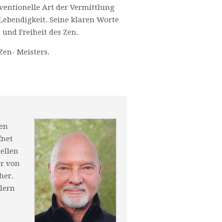
ventionelle Art der Vermittlung
Lebendigkeit. Seine klaren Worte
 und Freiheit des Zen.
en- Meisters.
len
fnet
ellen
er von
her.
lern