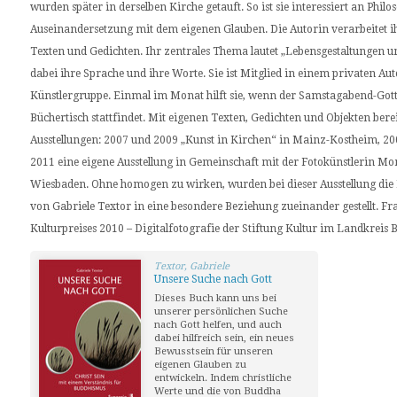
wurden später in derselben Kirche getauft. So ist sie interessiert an Phil
Auseinandersetzung mit dem eigenen Glauben. Die Autorin verarbeitet i
Texten und Gedichten. Ihr zentrales Thema lautet „Lebensgestaltungen 
dabei ihre Sprache und ihre Worte. Sie ist Mitglied in einem privaten Au
Künstlergruppe. Einmal im Monat hilft sie, wenn der Samstagabend-Go
Büchertisch stattfindet. Mit eigenen Texten, Gedichten und Objekten berei
Ausstellungen: 2007 und 2009 „Kunst in Kirchen“ in Mainz-Kostheim, 200
2011 eine eigene Ausstellung in Gemeinschaft mit der Fotokünstlerin Mo
Wiesbaden. Ohne homogen zu wirken, wurden bei dieser Ausstellung di
von Gabriele Textor in eine besondere Beziehung zueinander gestellt. Fra
Kulturpreises 2010 – Digitalfotografie der Stiftung Kultur im Landkreis 
Textor, Gabriele
Unsere Suche nach Gott
Dieses Buch kann uns bei
unserer persönlichen Suche
nach Gott helfen, und auch
dabei hilfreich sein, ein neues
Bewusstsein für unseren
eigenen Glauben zu
entwickeln. Indem christliche
Werte und die von Buddha