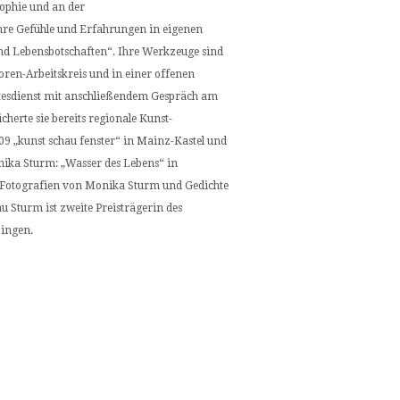
osophie und an der
hre Gefühle und Erfahrungen in eigenen
und Lebensbotschaften“. Ihre Werkzeuge sind
toren-Arbeitskreis und in einer offenen
ttesdienst mit anschließendem Gespräch am
cherte sie bereits regionale Kunst-
9 „kunst schau fenster“ in Mainz-Kastel und
nika Sturm: „Wasser des Lebens“ in
e Fotografien von Monika Sturm und Gedichte
u Sturm ist zweite Preisträgerin des
Bingen.