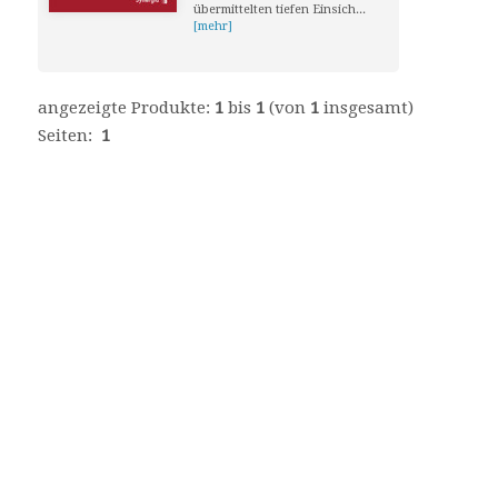
übermittelten tiefen Einsich...
[mehr]
angezeigte Produkte:
1
bis
1
(von
1
insgesamt)
Seiten:
1