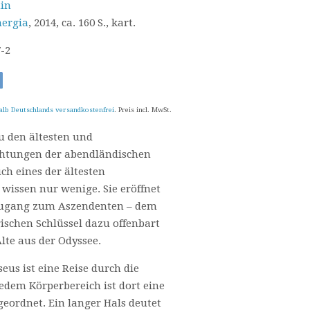
min
nergia
, 2014, ca. 160 S., kart.
7-2
alb Deutschlands versandkostenfrei
. Preis incl. MwSt.
u den ältesten und
ichtungen der abendländischen
uch eines der ältesten
 wissen nur wenige. Sie eröffnet
 Zugang zum Aszendenten – dem
schen Schlüssel dazu offenbart
Alte aus der Odyssee.
seus ist eine Reise durch die
edem Körperbereich ist dort eine
geordnet. Ein langer Hals deutet