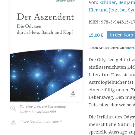
Von:
Schiller, Benja
Hier und Jetzt bei Sy
ISBN: 978-3-944615-1
15,00 €
Diesen Artikel liefern wir
innerh
Die Odyssee gehört z
einflussreichsten D
Literatur. Dass sie a
Astrologiebücher ist,
einen völlig neuen
Lebensweg. Den magi
Teiresias, der weise 
Für eine grössere Darstellung
klicken Sie auf das Bild.
Die Irrfahrt des Odys
Cover Feindaten download
menschliche Natur. J
spezielle Aussage zu