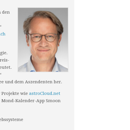
n den
“
.ch
gie.
reis-
eutet.
“
ee und dem Aszendenten her.
 Projekte wie
astroCloud.net
Die Mond-Kalender-App Smoon
iebssysteme