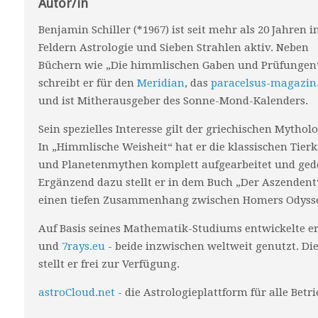
Autor/in
Benjamin Schiller (*1967) ist seit mehr als 20 Jahren i
Feldern Astrologie und Sieben Strahlen aktiv. Neben
Büchern wie „Die himmlischen Gaben und Prüfungen
schreibt er für den
Meridian
, das
paracelsus-magazin
und ist Mitherausgeber des Sonne-Mond-Kalenders.
Sein spezielles Interesse gilt der griechischen Mytholo
In „Himmlische Weisheit“ hat er die klassischen Tierk
und Planetenmythen komplett aufgearbeitet und ged
Ergänzend dazu stellt er in dem Buch „Der Aszendent
einen tiefen Zusammenhang zwischen Homers Odyss
Auf Basis seines Mathematik-Studiums entwickelte er
und
7rays.eu
- beide inzwischen weltweit genutzt. 
stellt er frei zur Verfügung.
astroCloud.net
- die Astrologieplattform für alle Betr