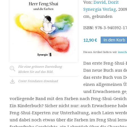
Von:
David, Dorit
Synergia Verlag
, 2009
cm, gebunden
ISBN: 978-3-940392-1
12,90 €
Diesen Artikel liefern wir
innerh
Das erste Feng-Shui
Für eine grössere Darstellung
Das neue Buch aus de
klicken Sie auf das Bild.
das erste Buch von D
Cover Feindaten download
einen allgemeinen Üb
und Erwachsenen gege
vorliegende Band mit den Farben nach Feng-Shui-Gesich
Ein Kinderbuch? Sicher nicht nur: auch Erwachsene habe
Feng-Shui-Experten zur Unterhaltung, auch Laien werde
und dabei noch etwas über die Farben im Feng Shui lerne