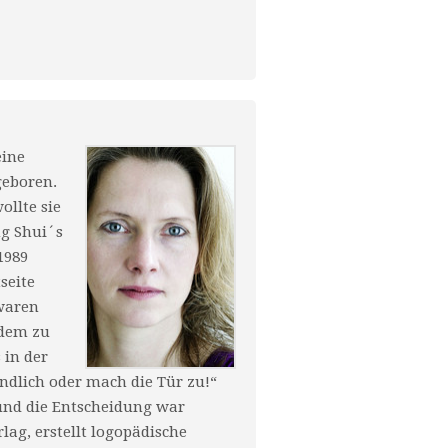
eine
geboren.
llte sie
ng Shui´s
1989
seite
waren
 dem zu
 in der
ndlich oder mach die Tür zu!“
und die Entscheidung war
rlag, erstellt logopädische