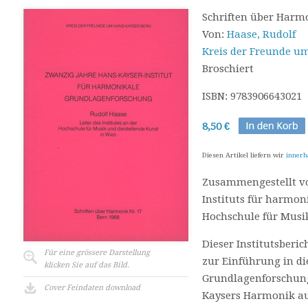
Schriften über Harm
Von:
Haase, Rudolf
Kreis der Freunde u
Broschiert
ISBN: 9783906643021
8,50 €
Diesen Artikel liefern wir
innerh
Zusammengestellt vo
Instituts für harmo
Hochschule für Musik
Dieser Institutsberi
Für eine grössere Darstellung
zur Einführung in d
klicken Sie auf das Bild.
Grundlagenforschun
Cover Feindaten download
Kaysers Harmonik au