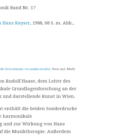
onik Band Nr. 17
m Hans Kayser
, 1988, 68 S. m. Abb.,
alb Deutschlands versandkostenfrei
. Preis incl. MwSt.
n Rudolf Haase, dem Leiter des
nikale Grundlagenforschung an der
 und darstellende Kunst in Wien.
cht enthält die beiden Sonderdrucke
ie harmonikale
g und zur Wirkung von Hans
f die Musiktherapie. Außerdem