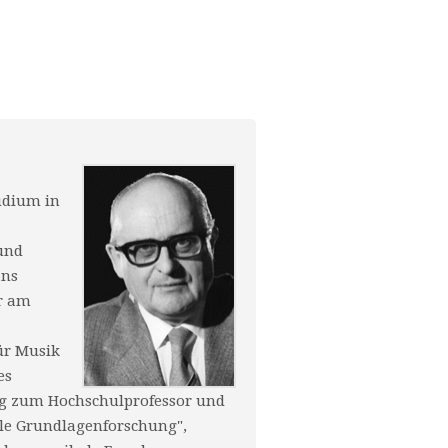
udium in
und
ans
or am
ür Musik
es
g zum Hochschulprofessor und
ale Grundlagenforschung",