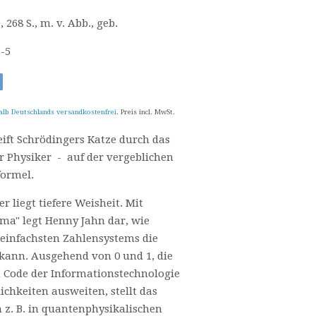
, 268 S., m. v. Abb., geb.
3-5
alb Deutschlands versandkostenfrei
. Preis incl. MwSt.
eift Schrödingers Katze durch das
r Physiker - auf der vergeblichen
formel.
r liegt tiefere Weisheit. Mit
a" legt Henny Jahn dar, wie
einfachsten Zahlensystems die
kann. Ausgehend von 0 und 1, die
n Code der Informationstechnologie
chkeiten ausweiten, stellt das
 z. B. in quantenphysikalischen