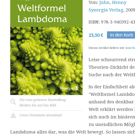
Von:
Jahn, Henny
Synergia Verlag
, 2009
ISBN: 978-3-940392-4
23,50 €
Diesen Artikel liefern wir
innerh
Leise schnurrend str
Theorien-Dickicht de
Suche nach der Welt
In der Einfachheit abe
"Weltformel Lambdom
Für eine grössere Darstellung
anhand des denkbar 
klicken Sie auf das Bild.
Welt erklärt werden 
Cover Feindaten download
sich auch im binäre
zu unendlichen Mögli
Lambdoma alles dar, was die Welt bewegt. So lassen sich