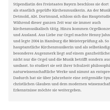
Stipendiatin des Freistaates Bayern beschloss sie dor
als staatlich geprüfte Kirchenmusikerin. An der Mus
Detmold, Abt. Dortmund, schloss sich das Hauptstud
Während dieser ganzen Zeit war sie immer auch
kirchenmusikalisch tätig. Hinzu kommen Orgelkonzer
und Ausland. Aus Liebe zur Orgel machte Henny Jahn
und legte 2004 in Hamburg die Meisterprüfung ab. So a
hauptamtliche Kirchenmusikerin und als selbständig
besonderes Augenmerk liegt auf einem ganzheitliche
nicht nur die Orgel und die Musik betrifft sondern au
umfasst. So studiert sie seit ihrer Schulzeit philosop
naturwissenschaftliche Werke und nimmt an entsprec
Dadurch hat sie über Jahrzehnte eine zeitgemäße Sy
christlichen Glauben und dem modernen wissenschaft
Erkenntnisse möchte sie weitergeben.