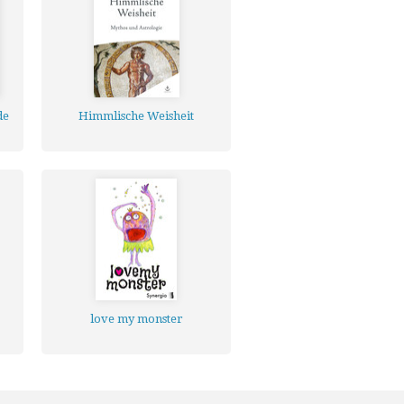
de
Himmlische Weisheit
love my monster