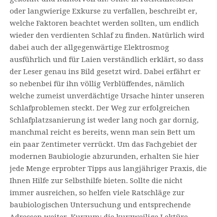
oder langwierige Exkurse zu verfallen, beschreibt er,
welche Faktoren beachtet werden sollten, um endlich
wieder den verdienten Schlaf zu finden. Na­türlich wird
dabei auch der allgegenwärtige Elektrosmog
ausführlich und für Laien ver­ständlich erklärt, so dass
der Leser genau ins Bild gesetzt wird. Dabei erfährt er
so ne­benbei für ihn völlig Verblüffendes, nämlich
welche zumeist unverdächtige Ursache hin­ter unseren
Schlafproblemen steckt. Der Weg zur erfolgrei­chen
Schlafplatzsanierung ist weder lang noch gar dornig,
manchmal reicht es bereits, wenn man sein Bett um
ein paar Zentimeter ver­rückt. Um das Fachgebiet der
modernen Baubiologie abzurunden, erhalten Sie hier
jede Menge erprobter Tipps aus langjähriger Praxis, die
Ihnen Hilfe zur Selbsthilfe bie­ten. Sollte die nicht
immer ausreichen, so helfen viele Ratschläge zur
baubiologi­schen Untersuchung und entsprechende