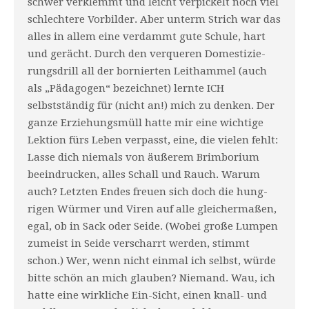
schwer verklemmt und leicht verpickelt noch viel
schlechtere Vorbilder. Aber unterm Strich war das
alles in allem eine verdammt gute Schule, hart
und gerächt. Durch den verqueren Domestizie­
rungsdrill all der bornierten Leit­hammel (auch
als „Pädagogen“ bezeichnet) lernte ICH
selbstständig für (nicht an!) mich zu denken. Der
ganze Erziehungsmüll hatte mir eine wichtige
Lektion fürs Leben verpasst, eine, die vielen fehlt:
Lasse dich niemals von äußerem Brimborium
beeindrucken, alles Schall und Rauch. Warum
auch? Letzten Endes freuen sich doch die hung­
rigen Würmer und Viren auf alle gleichermaßen,
egal, ob in Sack oder Seide. (Wo­bei große Lumpen
zumeist in Seide verscharrt werden, stimmt
schon.) Wer, wenn nicht einmal ich selbst, würde
bitte schön an mich glauben? Niemand. Wau, ich
hatte eine wirkliche Ein-Sicht, einen knall- und